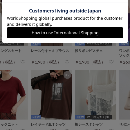
WEB限定ｻｲｽﾞ[3L]
WEB限定ｻｲｽﾞ[LL]
ロングスカート
レース付キャミブラウス
後リボンビスチェ
ワンポ
ソック
80（税込）
￥1,980（税込）
￥1,980（税込）
￥26
WEB限定ｻｲｽﾞ[3L]
ネックニット
レイヤード風Ｔシャツ
裾レースＴシャツ
リボン