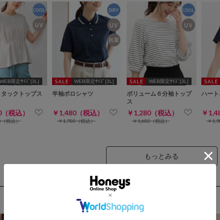
WEB限定ｻｲｽﾞ[3L]
WEB限定ｻｲｽﾞ[3L]
WEB限定ｻｲｽﾞ[3L]
トタックトップス
半袖ポロシャツ
ボリューム６分袖トップ
ハート
ス
80（税込）
￥1,480（税込）
￥1,280（税込）
￥1,
80（税込）
￥1,780（税込）
￥1,680（税込）
￥1,
もっとみる
NEW ARRIVAL
新着商品