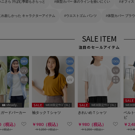
ハニさら 汗ばむ季節もさらっと
体型カバー 体のラインを拾いにくい
オフィス
これ欲しかった キャラクターアイテム
ウエストゴム パンツ
体型カバー ブラ
SALE ITEM
注目のセールアイテム
WEB限定ｻｲｽﾞ[3L]
WEB限定ｻｲｽﾞ[3L]
WEB限定
ュガードパーカー
袖タックＴシャツ
きれいめＴシャツ
ベルト
ピ
80（税込）
￥980（税込）
￥980（税込）
￥2,
80（税込）
￥1,280（税込）
￥1,280（税込）
￥3,