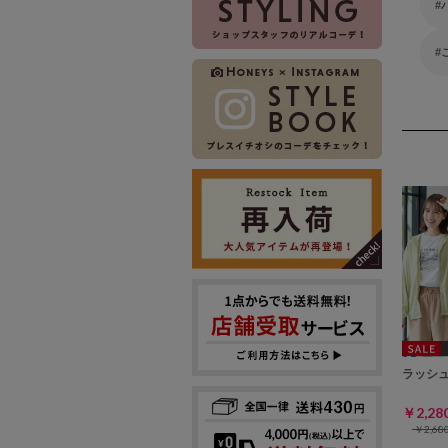
ラッシ
￥2,2
￥2,6