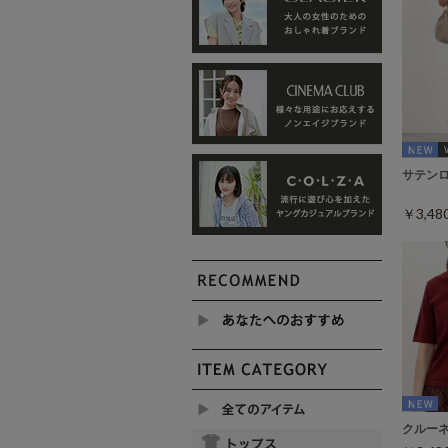
サテン
￥3,4
クルー