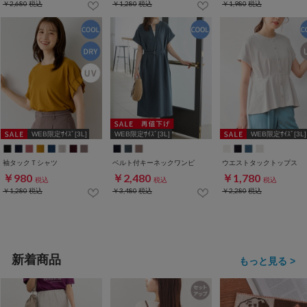
￥2,680
税込
￥1,280
税込
￥1,980
税込
WEB限定ｻｲｽﾞ[3L]
WEB限定ｻｲｽﾞ[3L]
WEB限定ｻｲｽﾞ[3L]
袖タックＴシャツ
ベルト付キーネックワンピ
ウエストタックトップス
￥980
￥2,480
￥1,780
税込
税込
税込
￥1,280
税込
￥3,480
税込
￥2,280
税込
新着商品
もっと見る >