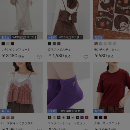
WEB限定ｻｲｽﾞ[3L]
WEB限定ｻｲｽﾞ[LL]
サテンロングスカート
後リボンビスチェ
モンチッチ／タオル
￥3,480
￥1,980
￥580
税込
税込
税込
レース付キャミブラウス
ワンポイントショート丈ソックス
クルーネックニット
￥1,980
￥260
￥2,680
税込
税込
税込