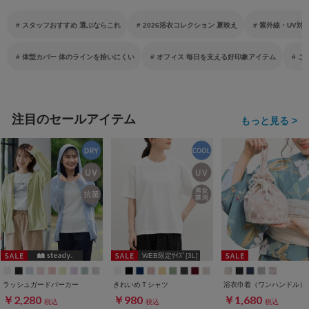
スタッフおすすめ 選ぶならこれ
2026浴衣コレクション 夏映え
紫外線・UV対
体型カバー 体のラインを拾いにくい
オフィス 毎日を支える好印象アイテム
こ
注目のセールアイテム
もっと見る >
WEB限定ｻｲｽﾞ[3L]
ラッシュガードパーカー
きれいめＴシャツ
浴衣巾着（ワンハンドル）
￥2,280
￥980
￥1,680
税込
税込
税込