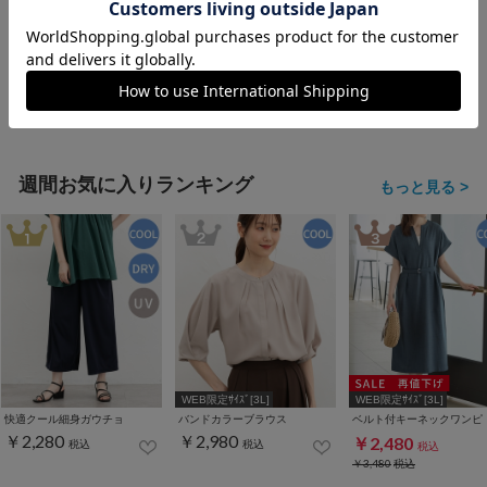
週間お気に入りランキング
もっと見る >
WEB限定ｻｲｽﾞ[3L]
WEB限定ｻｲｽﾞ[3L]
快適クール細身ガウチョ
バンドカラーブラウス
ベルト付キーネックワンピ
￥2,280
￥2,980
￥2,480
税込
税込
税込
￥3,480
税込