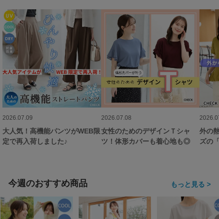
2026.07.09
2026.07.08
2026.0
大人気！高機能パンツがWEB限
女性のためのデザインＴシャ
外の
定で再入荷しました♪
ツ！体形カバーも着心地も◎
ズの
適に
今週のおすすめ商品
もっと見る >